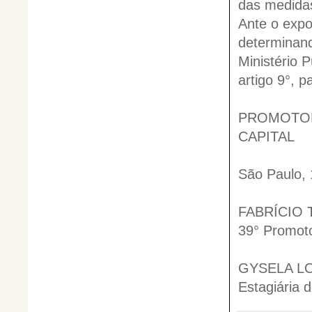
das medidas
Ante o expo
determinand
Ministério P
artigo 9°, 
PROMOTORI
CAPITAL
São Paulo, 
FABRÍCIO 
39° Promoto
GYSELA L
Estagiária d