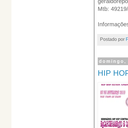
geraldorep
Mtb: 49219
Informaçõe
Postado por
domingo, 
HIP HO