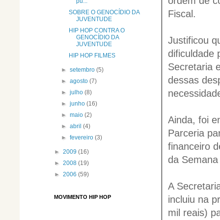
ordem de co
pu...
Fiscal.
SOBRE O GENOCÍDIO DA
JUVENTUDE
HIP HOP CONTRA O
GENOCÍDIO DA
Justificou 
JUVENTUDE
dificuldade
HIP HOP FILMES
Secretaria
►
setembro
(5)
dessas desp
►
agosto
(7)
necessidad
►
julho
(8)
►
junho
(16)
►
maio
(2)
Ainda, foi 
►
abril
(4)
Parceria pa
►
fevereiro
(3)
financeiro 
►
2009
(16)
da Semana d
►
2008
(19)
►
2006
(59)
A Secretari
incluiu na 
MOVIMENTO HIP HOP
mil reais) 