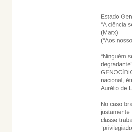
Estado Gen
“A ciência 
(Marx)
(“Aos nosso
“Ninguém s
degradante” 
GENOCÍDIO: 
nacional, ét
Aurélio de 
No caso bra
justamente 
classe trab
“privilegia