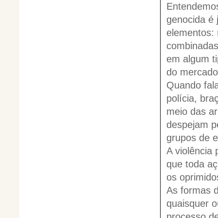
Entendemos 
genocida é 
elementos: 
combinadas 
em algum ti
do mercado 
Quando fala
polícia, br
meio das ar
despejam pe
grupos de e
A violência
que toda aç
os oprimido
As formas d
quaisquer 
processo de