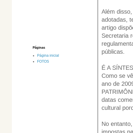
Além disso,
adotadas, t
artigo disp
Secretaria
regulamenta
Páginas
públicas.
Página inicial
FOTOS
É A SÍNT
Como se vê
ano de 200
PATRIMÔNIO
datas comem
cultural po
No entanto,
impostas p