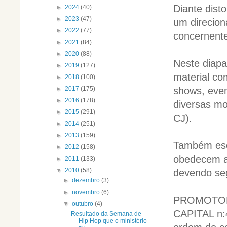
Diante dist
►
2024
(40)
►
2023
(47)
um direcion
►
2022
(77)
concernente
►
2021
(84)
►
2020
(88)
Neste diapa
►
2019
(127)
material co
►
2018
(100)
shows, even
►
2017
(175)
►
2016
(178)
diversas m
►
2015
(291)
CJ).
►
2014
(251)
►
2013
(159)
Também escl
►
2012
(158)
obedecem a 
►
2011
(133)
▼
2010
(58)
devendo seg
►
dezembro
(3)
►
novembro
(6)
PROMOTORI
▼
outubro
(4)
CAPITAL n:
Resultado da Semana de
Hip Hop que o ministério