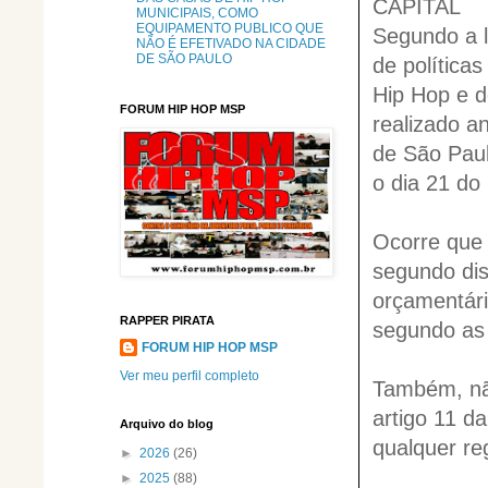
CAPITAL
MUNICIPAIS, COMO
EQUIPAMENTO PUBLICO QUE
Segundo a 
NÃO É EFETIVADO NA CIDADE
DE SÃO PAULO
de política
Hip Hop e d
FORUM HIP HOP MSP
realizado a
de São Paul
o dia 21 do
Ocorre que 
segundo dis
orçamentári
RAPPER PIRATA
segundo as 
FORUM HIP HOP MSP
Ver meu perfil completo
Também, não
artigo 11 d
Arquivo do blog
qualquer re
►
2026
(26)
►
2025
(88)