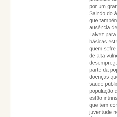
por um gra
Saindo do â
que também 
ausência de 
Talvez para
básicas est
quem sofre 
de alta vul
desemprego
parte da po
doenças que
saúde públi
população q
estão intri
que tem com
juventude n