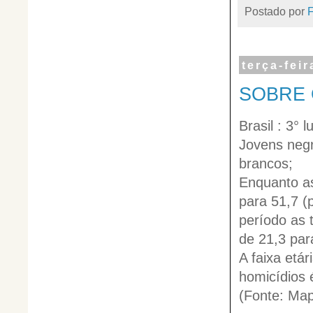
Postado por
terça-fei
SOBRE 
Brasil : 3° 
Jovens negr
brancos;
Enquanto as
para 51,7 (
período as 
de 21,3 par
A faixa etá
homicídios 
(Fonte: Map