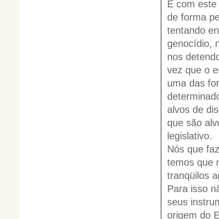
É com este 
de forma pe
tentando en
genocídio, 
nos detendo
vez que o e
uma das for
determinado
alvos de di
que são alv
legislativo.
Nós que faz
temos que n
tranqüilos 
Para isso n
seus instru
origem do E