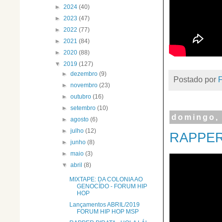
►
2024
(40)
►
2023
(47)
►
2022
(77)
►
2021
(84)
►
2020
(88)
▼
2019
(127)
►
dezembro
(9)
Postado por
►
novembro
(23)
►
outubro
(16)
►
setembro
(10)
domingo, 
►
agosto
(6)
►
julho
(12)
RAPPER 
►
junho
(8)
►
maio
(3)
▼
abril
(8)
MIXTAPE: DA COLONIA AO
GENOCÍDO - FORUM HIP
HOP
Lançamentos ABRIL/2019
FORUM HIP HOP MSP