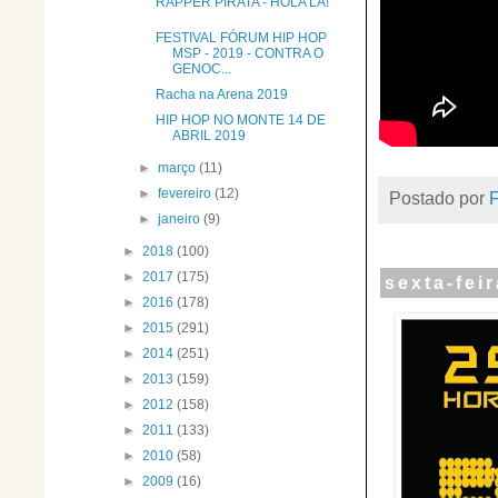
RAPPER PIRATA - HOLA LÁ!
FESTIVAL FÓRUM HIP HOP
MSP - 2019 - CONTRA O
GENOC...
Racha na Arena 2019
HIP HOP NO MONTE 14 DE
ABRIL 2019
►
março
(11)
►
fevereiro
(12)
Postado por
►
janeiro
(9)
►
2018
(100)
►
2017
(175)
sexta-feir
►
2016
(178)
►
2015
(291)
►
2014
(251)
►
2013
(159)
►
2012
(158)
►
2011
(133)
►
2010
(58)
►
2009
(16)